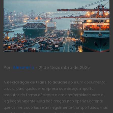
Por:
Alexandro
- 21 de Dezembro de 2025
A
declaração de trânsito aduaneiro
é um documento
crucial para qualquer empresa que deseja importar
produtos de forma eficiente e em conformidade com a
legislação vigente. Essa declaração não apenas garante
que as mercadorias sejam legalmente transportadas, mas