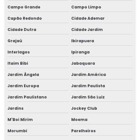
Despachante aduaneiro comércio exterior
Campo Grande
Campo Limpo
Despachante aduaneiro custo
Capão Redondo
Cidade Ademar
Despachante aduaneiro empresa
Cidade Dutra
Cidade Jardim
Despachante aduaneiro para importação
Grajaú
Ibirapuera
Despachante aduaneiro para importar
Interlagos
Ipiranga
Despachante aduaneiro internacional
Itaim Bibi
Jabaquara
Despachante aduaneiro logística
Jardim Ângela
Jardim América
Jardim Europa
Jardim Paulista
Despachante aduaneiro logística internacional
Jardim Paulistano
Jardim São Luiz
Despachante aduaneiro mercosul
Jardins
Jockey Club
Despachante aduaneiro minas gerais
M'Boi Mirim
Moema
Despachante aduaneiro online
Morumbi
Parelheiros
Despachante aduaneiro preço