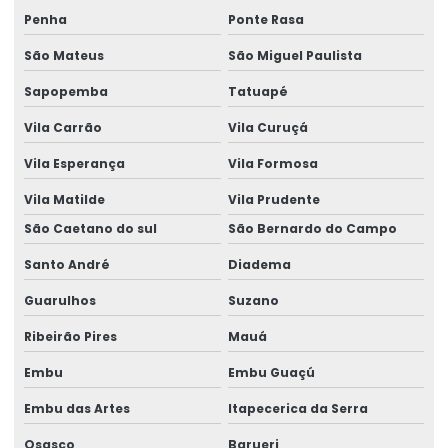
Despacho aduaneiro de importação
Penha
Ponte Rasa
Despacho aduaneiro de importação documentos
São Mateus
São Miguel Paulista
Despacho aduaneiro de importação e exportação
Sapopemba
Tatuapé
Despacho aduaneiro logística
Vila Carrão
Vila Curuçá
Despacho aduaneiro marítimo
Vila Esperança
Vila Formosa
Despacho aduaneiro no brasil
Vila Matilde
Vila Prudente
São Caetano do sul
São Bernardo do Campo
Despacho aduaneiro no comércio exterior
Santo André
Diadema
Despacho aduaneiro simplificado
Guarulhos
Suzano
Despacho e desembaraço aduaneiro
Ribeirão Pires
Mauá
Emissão e controle de licenças de importação
Embu
Embu Guaçú
Empresa aduaneira
Embu das Artes
Itapecerica da Serra
Empresa de aduaneiro
Osasco
Barueri