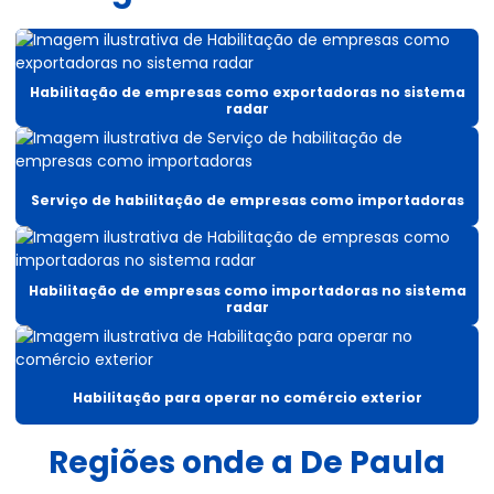
Auditoria aduaneira
Auditoria de procedimentos aduaneiros
Benefício fiscal importação
Habilitação de empresas como exportadoras no sistema
radar
Benefícios fiscais do icms
Cadastramento no radar siscomex
Serviço de habilitação de empresas como importadoras
Comércio exterior e despacho aduaneiro
Comissaria de despachos aduaneiros
Habilitação de empresas como importadoras no sistema
Consulta aduaneira
radar
Consultor de benefícios fiscais icms
Consultoria aduaneira
Habilitação para operar no comércio exterior
Consultoria aduaneira tributária
Regiões onde a De Paula
Consultoria aduaneiras de exportação