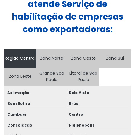
atende Serviço de
Consultoria de comércio exterior
habilitação de empresas
Consultoria de comércio exterior em minas gerais
como exportadoras:
Consultoria de comércio exterior no rio de janeiro
Consultoria entreposto aduaneiro
Consultoria de exportação
Região Central
Zona Norte
Zona Oeste
Zona Sul
Consultoria de importação
Grande São
Litoral de São
Zona Leste
Consultoria de importação e exportação
Paulo
Paulo
Conta e ordem importação
Aclimação
Bela Vista
Controle e despacho aduaneiro
Bom Retiro
Brás
Cotação frete aéreo internacional
Cambuci
Centro
Cotação frete marítimo internacional
Consolação
Higienópolis