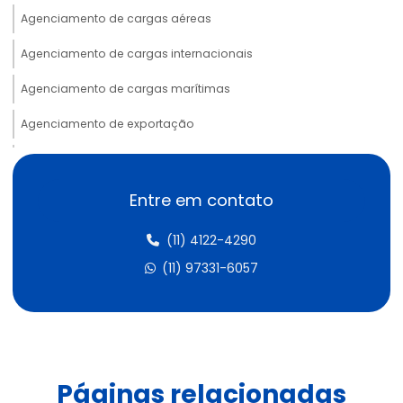
Agenciamento de cargas aéreas
Agenciamento de cargas internacionais
Agenciamento de cargas marítimas
Agenciamento de exportação
Agenciamento de habilitação radar
Agenciamento de habilitação radar mg
Entre em contato
Agenciamento de habilitação radar rj
(11) 4122-4290
Agente de carga internacional aduanas
(11) 97331-6057
Assessoria aduaneira
Assessoria de importação
Ativar radar importação
Páginas relacionadas