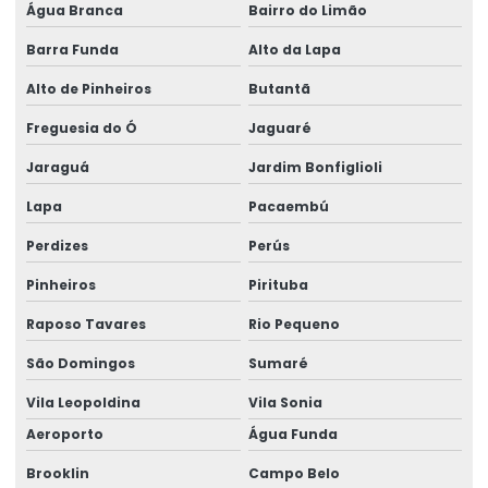
Água Branca
Bairro do Limão
Desembaraço aduaneiro de mercadoria importada
Barra Funda
Alto da Lapa
Desembaraço aduaneiro de mercadorias
Alto de Pinheiros
Butantã
Desembaraço aduaneiro parcial
Freguesia do Ó
Jaguaré
Desembaraço aduaneiro preço
Jaraguá
Jardim Bonfiglioli
Desembaraço aduaneiro de produtos industrializados
Lapa
Pacaembú
Desembaraço aduaneiro em sp
Perdizes
Perús
Desembaraço aduaneiro valor
Pinheiros
Pirituba
Despachante de aduana e comércio internacional
Raposo Tavares
Rio Pequeno
São Domingos
Sumaré
Despachante de aduana internacional
Vila Leopoldina
Vila Sonia
Despachante aduaneiro
Aeroporto
Água Funda
Despachante aduaneiro e agente de carga
Brooklin
Campo Belo