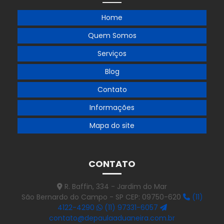
Empresa de importação da china
Home
Empresa de importação por encomenda
Quem Somos
Empresa de importação de equipamentos industriais
Serviços
Empresa de importação e exportação
Blog
Empresa de importação e exportação no brasil
Contato
Empresa de importação e exportação em são paulo
Informações
Empresa de importação de peças automotivas
Mapa do site
Empresa de importação de produtos
Empresa de importação de veículos
CONTATO
Empresa de licença de importação
R. Baffin, 334 - Jardim do Mar
São Bernardo do Campo - SP CEP: 09750-620
(11)
Empresa de logística e transporte de cargas
4122-4290
(11) 97331-6057
Empresa que aplica benefícios fiscais de icms na importação
contato@depaulaaduaneira.com.br