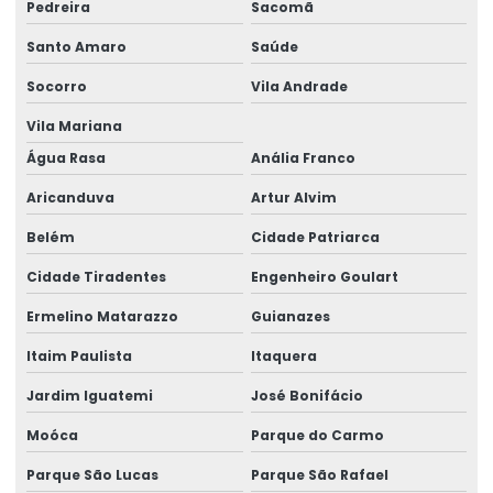
Pedreira
Sacomã
Despachante aduaneiro quanto custa
Santo Amaro
Saúde
Despachante aduaneiro rio de janeiro
Socorro
Vila Andrade
Despachante aduaneiro em são paulo
Vila Mariana
Despachante aduaneiro sp
Água Rasa
Anália Franco
Despachante aduaneiro valor
Aricanduva
Artur Alvim
Belém
Cidade Patriarca
Despacho aduaneiro
Cidade Tiradentes
Engenheiro Goulart
Despacho aduaneiro para consumo
Ermelino Matarazzo
Guianazes
Despacho aduaneiro e desembaraço aduaneiro
Itaim Paulista
Itaquera
Despacho aduaneiro de exportação
Jardim Iguatemi
José Bonifácio
Despacho aduaneiro de exportação no brasil
Moóca
Parque do Carmo
Despacho aduaneiro fracionado
Parque São Lucas
Parque São Rafael