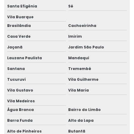
Desembaraço aduaneiro
Santa Efigênia
Sé
Desembaraço aduaneiro aéreo
Vila Buarque
Brasilândia
Cachoeirinha
Desembaraço aduaneiro alfândega
Casa Verde
Imirim
Desembaraço aduaneiro antecipado
Jaçanã
Jardim São Paulo
Desembaraço aduaneiro brasil
Lauzane Paulista
Mandaqui
Desembaraço aduaneiro empresas
Santana
Tremembé
Desembaraço aduaneiro de exportação
Tucuruvi
Vila Guilherme
Desembaraço aduaneiro de importação
Vila Gustavo
Vila Maria
Desembaraço aduaneiro para importação no exterior
Vila Medeiros
Desembaraço aduaneiro de importação receita federal
Água Branca
Bairro do Limão
Barra Funda
Alto da Lapa
Desembaraço aduaneiro para liberação
Alto de Pinheiros
Butantã
Desembaraço aduaneiro de mercadoria importada