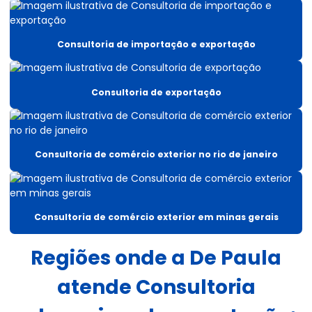
Auditoria de procedimentos aduaneiros
Benefício fiscal importação
Consultoria de importação e exportação
Benefícios fiscais do icms
Cadastramento no radar siscomex
Consultoria de exportação
Comércio exterior e despacho aduaneiro
Comissaria de despachos aduaneiros
Consultoria de comércio exterior no rio de janeiro
Consulta aduaneira
Consultor de benefícios fiscais icms
Consultoria de comércio exterior em minas gerais
Consultoria aduaneira
Regiões onde a De Paula
Consultoria aduaneira tributária
atende Consultoria
Consultoria aduaneiras de exportação
Consultoria de comércio exterior