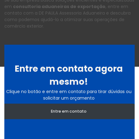
Se sua empresa busca soluções eficientes e especializadas
em
consultoria aduaneiras de exportação
, entre em
contato com a DE PAULA Assessoria Aduaneira e descubra
como podemos ajudá-lo a otimizar suas operações de
comércio exterior.
Entre em contato agora
mesmo!
Clique no botão e entre em contato para tirar dúvidas ou
solicitar um orçamento
Entre em contato