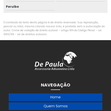
Peruíbe
Empresa de exportação e importação
Empresa de exportação e importação sp
O conteúdo do texto desta página é de direito reservado. Sua reprodução,
parcial ou total, mesmo citando nossos links, é proibida sem a autorização do
Empresa de gestão aduaneira
autor. Crime de violação de direito autoral – artigo 184 do Código Penal –
Lei
9610/98 - Lei de direitos autorais
.
Empresa de habilitação no siscomex em mg
Empresa de habilitação no siscomex no rj
Empresa de habilitação radar
Empresa de habilitação radar mg
Empresa de habilitação radar rj
NAVEGAÇÃO
Empresa de importação
Empresa de importação de carros
Home
Empresa de importação da china
Quem Somos