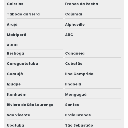
Caierias
Franco da Rocha
Empresa alfândega
Taboão da Serra
Cajamar
Empresa de benefícios fiscais
Arujá
Alphaville
Empresa de comércio exterior
Mairiporã
ABC
Empresa de desembaraço aduaneiro
ABCD
Bertioga
Cananéia
Empresa despachante de aduana
Caraguatatuba
Cubatão
Empresa de despachante aduaneiro
Guarujá
Ilha Comprida
Empresa de despacho aduaneiro
Iguape
Ilhabela
Empresa especialista em radar
Itanhaém
Mongaguá
Empresa de estudo tributário de benefícios fiscais na
importação
Riviera de São Lourenço
Santos
São Vicente
Praia Grande
Empresa de ex tarifário
Ubatuba
São Sebastião
Empresa de exportação