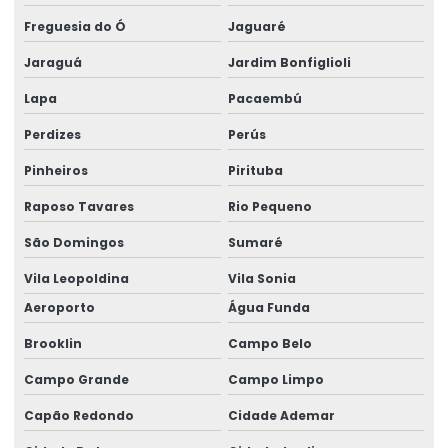
Freguesia do Ó
Jaguaré
Desembaraço aduaneiro de mercadorias
Jaraguá
Jardim Bonfiglioli
Desembaraço aduaneiro parcial
Lapa
Pacaembú
Desembaraço aduaneiro preço
Perdizes
Perús
Desembaraço aduaneiro de produtos industrializados
Pinheiros
Pirituba
Desembaraço aduaneiro em sp
Raposo Tavares
Rio Pequeno
Desembaraço aduaneiro valor
São Domingos
Sumaré
Despachante de aduana e comércio internacional
Vila Leopoldina
Vila Sonia
Despachante de aduana internacional
Aeroporto
Água Funda
Brooklin
Campo Belo
Despachante aduaneiro
Campo Grande
Campo Limpo
Despachante aduaneiro e agente de carga
Capão Redondo
Cidade Ademar
Despachante aduaneiro comércio exterior