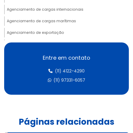
Agenciamento de cargas internacionais
Agenciamento de cargas marítimas
Agenciamento de exportação
Agenciamento de habilitação radar
Agenciamento de habilitação radar mg
Entre em contato
Agenciamento de habilitação radar rj
(11) 4122-4290
Agente de carga internacional aduanas
(11) 97331-6057
Assessoria aduaneira
Assessoria de importação
Ativar radar importação
Páginas relacionadas
Auditoria aduaneira