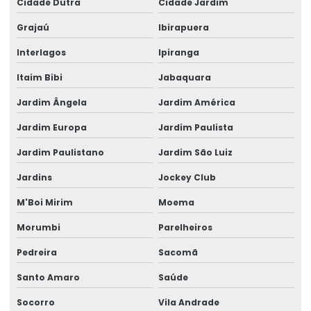
Cidade Dutra
Cidade Jardim
Despachante aduaneiro custo
Grajaú
Ibirapuera
Despachante aduaneiro empresa
Interlagos
Ipiranga
Despachante aduaneiro para importação
Itaim Bibi
Jabaquara
Despachante aduaneiro para importar
Jardim Ângela
Jardim América
Despachante aduaneiro internacional
Jardim Europa
Jardim Paulista
Despachante aduaneiro logística
Jardim Paulistano
Jardim São Luiz
Despachante aduaneiro logística internacional
Jardins
Jockey Club
Despachante aduaneiro mercosul
M'Boi Mirim
Moema
Despachante aduaneiro minas gerais
Morumbi
Parelheiros
Pedreira
Sacomã
Despachante aduaneiro online
Santo Amaro
Saúde
Despachante aduaneiro preço
Socorro
Vila Andrade
Despachante aduaneiro quanto custa