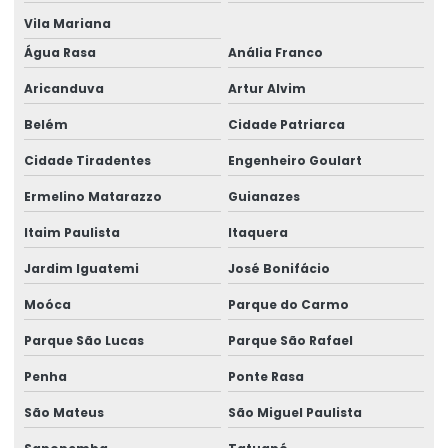
Vila Mariana
Despachante aduaneiro rio de janeiro
Água Rasa
Anália Franco
Despachante aduaneiro em são paulo
Aricanduva
Artur Alvim
Despachante aduaneiro sp
Belém
Cidade Patriarca
Despachante aduaneiro valor
Cidade Tiradentes
Engenheiro Goulart
Despacho aduaneiro
Ermelino Matarazzo
Guianazes
Despacho aduaneiro para consumo
Itaim Paulista
Itaquera
Despacho aduaneiro e desembaraço aduaneiro
Jardim Iguatemi
José Bonifácio
Moóca
Parque do Carmo
Despacho aduaneiro de exportação
Parque São Lucas
Parque São Rafael
Despacho aduaneiro de exportação no brasil
Penha
Ponte Rasa
Despacho aduaneiro fracionado
São Mateus
São Miguel Paulista
Despacho aduaneiro de importação