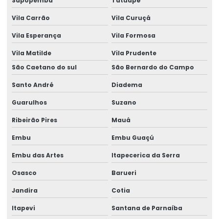
Sapopemba
Tatuapé
Despacho aduaneiro de importação documentos
Vila Carrão
Vila Curuçá
Despacho aduaneiro de importação e exportação
Vila Esperança
Vila Formosa
Despacho aduaneiro logística
Vila Matilde
Vila Prudente
Despacho aduaneiro marítimo
São Caetano do sul
São Bernardo do Campo
Despacho aduaneiro no brasil
Santo André
Diadema
Guarulhos
Suzano
Despacho aduaneiro no comércio exterior
Ribeirão Pires
Mauá
Despacho aduaneiro simplificado
Embu
Embu Guaçú
Despacho e desembaraço aduaneiro
Embu das Artes
Itapecerica da Serra
Emissão e controle de licenças de importação
Osasco
Barueri
Empresa aduaneira
Jandira
Cotia
Empresa de aduaneiro
Itapevi
Santana de Parnaíba
Empresa aérea importação