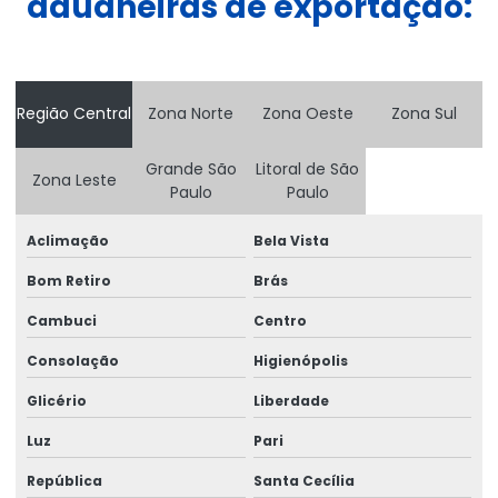
aduaneiras de exportação:
Consultoria de comércio exterior em minas gerais
Consultoria de comércio exterior no rio de janeiro
Região Central
Zona Norte
Zona Oeste
Zona Sul
Consultoria entreposto aduaneiro
Consultoria de exportação
Grande São
Litoral de São
Zona Leste
Paulo
Paulo
Consultoria de importação
Aclimação
Bela Vista
Consultoria de importação e exportação
Bom Retiro
Brás
Conta e ordem importação
Cambuci
Centro
Controle e despacho aduaneiro
Consolação
Higienópolis
Cotação frete aéreo internacional
Glicério
Liberdade
Cotação frete marítimo internacional
Luz
Pari
Declaração de trânsito aduaneiro
República
Santa Cecília