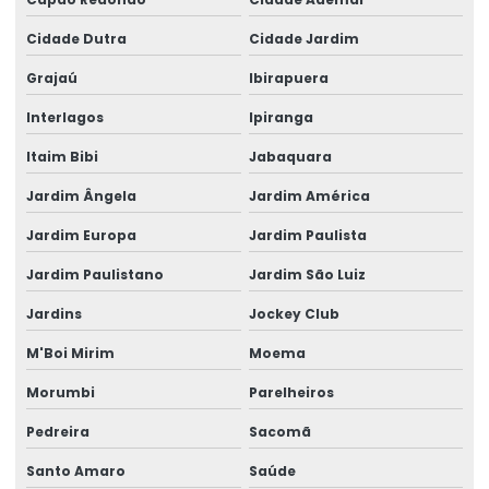
Despachante aduaneiro custo
Cidade Dutra
Cidade Jardim
Despachante aduaneiro empresa
Grajaú
Ibirapuera
Despachante aduaneiro para importação
Interlagos
Ipiranga
Despachante aduaneiro para importar
Itaim Bibi
Jabaquara
Jardim Ângela
Jardim América
Despachante aduaneiro internacional
Jardim Europa
Jardim Paulista
Despachante aduaneiro logística
Jardim Paulistano
Jardim São Luiz
Despachante aduaneiro logística internacional
Jardins
Jockey Club
Despachante aduaneiro mercosul
M'Boi Mirim
Moema
Despachante aduaneiro minas gerais
Morumbi
Parelheiros
Despachante aduaneiro online
Pedreira
Sacomã
Despachante aduaneiro preço
Santo Amaro
Saúde