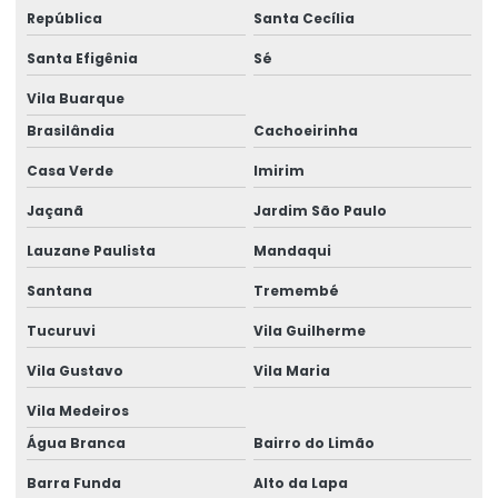
República
Santa Cecília
Desembaraço aduaneiro
Santa Efigênia
Sé
Desembaraço aduaneiro aéreo
Vila Buarque
Desembaraço aduaneiro alfândega
Brasilândia
Cachoeirinha
Desembaraço aduaneiro antecipado
Casa Verde
Imirim
Desembaraço aduaneiro brasil
Jaçanã
Jardim São Paulo
Desembaraço aduaneiro empresas
Lauzane Paulista
Mandaqui
Desembaraço aduaneiro de exportação
Santana
Tremembé
Desembaraço aduaneiro de importação
Tucuruvi
Vila Guilherme
Vila Gustavo
Vila Maria
Desembaraço aduaneiro para importação no exterior
Vila Medeiros
Desembaraço aduaneiro de importação receita federal
Água Branca
Bairro do Limão
Desembaraço aduaneiro para liberação
Barra Funda
Alto da Lapa