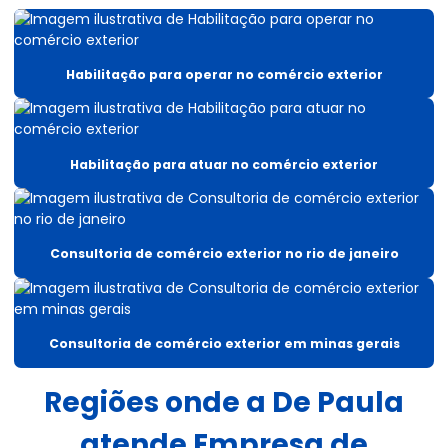
Auditoria de procedimentos aduaneiros
Benefício fiscal importação
Habilitação para operar no comércio exterior
Benefícios fiscais do icms
Cadastramento no radar siscomex
Habilitação para atuar no comércio exterior
Comércio exterior e despacho aduaneiro
Comissaria de despachos aduaneiros
Consultoria de comércio exterior no rio de janeiro
Consulta aduaneira
Consultor de benefícios fiscais icms
Consultoria aduaneira
Consultoria de comércio exterior em minas gerais
Consultoria aduaneira tributária
Regiões onde a De Paula
Consultoria aduaneiras de exportação
atende Empresa de