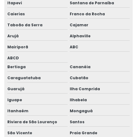
Empresa aérea importação
Itapevi
Santana de Parnaíba
Caierias
Franco da Rocha
Empresa alfândega
Taboão da Serra
Cajamar
Empresa de benefícios fiscais
Arujá
Alphaville
Empresa de comércio exterior
Mairiporã
ABC
Empresa de desembaraço aduaneiro
ABCD
Empresa despachante de aduana
Bertioga
Cananéia
Empresa de despachante aduaneiro
Caraguatatuba
Cubatão
Empresa de despacho aduaneiro
Guarujá
Ilha Comprida
Empresa especialista em radar
Iguape
Ilhabela
Empresa de estudo tributário de benefícios fiscais na
Itanhaém
Mongaguá
importação
Riviera de São Lourenço
Santos
Empresa de ex tarifário
São Vicente
Praia Grande