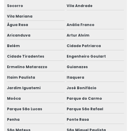
Despachante aduaneiro quanto custa
Socorro
Vila Andrade
Despachante aduaneiro rio de janeiro
Vila Mariana
Despachante aduaneiro em são paulo
Água Rasa
Anália Franco
Aricanduva
Artur Alvim
Despachante aduaneiro sp
Belém
Cidade Patriarca
Despachante aduaneiro valor
Cidade Tiradentes
Engenheiro Goulart
Despacho aduaneiro
Ermelino Matarazzo
Guianazes
Despacho aduaneiro para consumo
Itaim Paulista
Itaquera
Despacho aduaneiro e desembaraço aduaneiro
Jardim Iguatemi
José Bonifácio
Despacho aduaneiro de exportação
Moóca
Parque do Carmo
Despacho aduaneiro de exportação no brasil
Parque São Lucas
Parque São Rafael
Despacho aduaneiro fracionado
Penha
Ponte Rasa
Despacho aduaneiro de importação
São Mateus
São Miguel Paulista