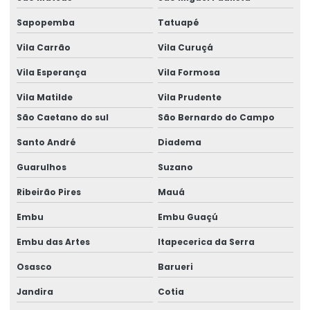
Despacho aduaneiro de importação documentos
Sapopemba
Tatuapé
Despacho aduaneiro de importação e exportação
Vila Carrão
Vila Curuçá
Despacho aduaneiro logística
Vila Esperança
Vila Formosa
Vila Matilde
Vila Prudente
Despacho aduaneiro marítimo
São Caetano do sul
São Bernardo do Campo
Despacho aduaneiro no brasil
Santo André
Diadema
Despacho aduaneiro no comércio exterior
Guarulhos
Suzano
Despacho aduaneiro simplificado
Ribeirão Pires
Mauá
Despacho e desembaraço aduaneiro
Embu
Embu Guaçú
Emissão e controle de licenças de importação
Embu das Artes
Itapecerica da Serra
Empresa aduaneira
Osasco
Barueri
Empresa de aduaneiro
Jandira
Cotia