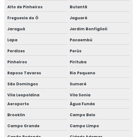
Desembaraço aduaneiro de mercadoria importada
Alto de Pinheiros
Butantã
Desembaraço aduaneiro de mercadorias
Freguesia do Ó
Jaguaré
Desembaraço aduaneiro parcial
Jaraguá
Jardim Bonfiglioli
Desembaraço aduaneiro preço
Lapa
Pacaembú
Desembaraço aduaneiro de produtos industrializados
Perdizes
Perús
Desembaraço aduaneiro em sp
Pinheiros
Pirituba
Raposo Tavares
Rio Pequeno
Desembaraço aduaneiro valor
São Domingos
Sumaré
Despachante de aduana e comércio internacional
Vila Leopoldina
Vila Sonia
Despachante de aduana internacional
Aeroporto
Água Funda
Despachante aduaneiro
Brooklin
Campo Belo
Despachante aduaneiro e agente de carga
Campo Grande
Campo Limpo
Despachante aduaneiro comércio exterior
Capão Redondo
Cidade Ademar