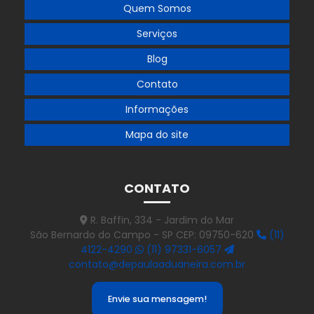
Quem Somos
Empresa de importação por encomenda
Serviços
Empresa de importação de equipamentos industriais
Blog
Empresa de importação e exportação
Contato
Empresa de importação e exportação no brasil
Informações
Empresa de importação e exportação em são paulo
Mapa do site
Empresa de importação de peças automotivas
Empresa de importação de produtos
CONTATO
Empresa de importação de veículos
R. Baffin, 334 - Jardim do Mar
São Bernardo do Campo - SP CEP: 09750-620
(11)
Empresa de licença de importação
4122-4290
(11) 97331-6057
contato@depaulaaduaneira.com.br
Empresa de logística e transporte de cargas
Empresa que aplica benefícios fiscais de icms na importação
Envie sua mensagem!